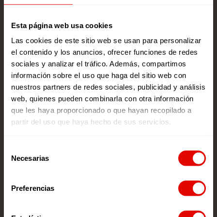
Esta página web usa cookies
Las cookies de este sitio web se usan para personalizar
Millones de niñas
el contenido y los anuncios, ofrecer funciones de redes
han sufrido mutilación
sociales y analizar el tráfico. Además, compartimos
genital
información sobre el uso que haga del sitio web con
nuestros partners de redes sociales, publicidad y análisis
web, quienes pueden combinarla con otra información
que les haya proporcionado o que hayan recopilado a
partir del uso que haya hecho de sus servicios.
Selección
Necesarias
de
consentimiento
12
Preferencias